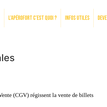
t
L’apérofort c’est quoi ?
Infos utiles
Deve
les
ente (CGV) régissent la vente de billets